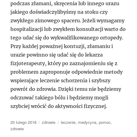
podczas złamani, skręcenia lub innego urazu
jakiego doświadczylibyśmy na stoku czy
zwykłego zimowego spaceru. Jeżeli wymagamy
hospitalizacji lub zwykłem konsultacji warto do
tego udać się do wykwalifikowanego ortopedy.
Przy każdej poważnej kontuzji, złamaniu i
urazie powinno się udać się do lekarza
fizjoterapeuty, który po zaznajomieniu się z
problemem zaproponuje odpowiednie metody
wspierające leczenie schorzenia i szybszy
powrót do zdrowia. Dzięki temu nie będziemy
odczuwać takiego bólu i będziemy mogli
szybciej wrócić do aktywności fizycznej.
Data
Kategorie
Tagi
20 lutego 2018
zdrowie
leczenie
,
medycyna
,
pomoc
,
publikacji
zdrowie