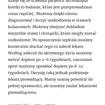
dzieje się ze stawami pacjenta. Artroskopia
kostki to badanie, które jest przeprowadzane
coraz częściej . Możemy dzięki niemu
diagnozować i leczyć uszkodzenia w stawach
kolanowych. Możemy obejrzeć dokładnie
wszystkie stawy i chrząstki, które mogły zostać
uszkodzone. Po opuszczeniu szpitala musimy
koniecznie słuchać tego co zalecił lekarz.
Według zaleceń do aktywnego życia możemy
wrócić dopiero po 2-6 tygodniach, natomiast
sport możemy uprawiać dopiero po 8-12
tygodniach. Decyzję taką jednak podejmuje
lekarz prowadzący. Mamy szansę powrócić do
pełnej sprawności, ale musimy zaufać lekarzowi
prowadzącemu.
Data
Kategorie
Tagi
4 czerwca 2017
uroda
zdrowie