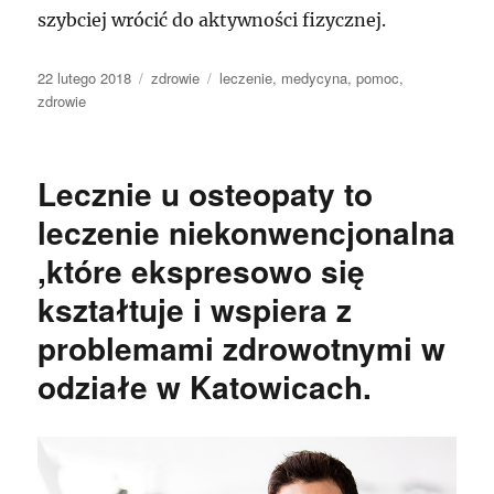
szybciej wrócić do aktywności fizycznej.
Data
Kategorie
Tagi
22 lutego 2018
zdrowie
leczenie
,
medycyna
,
pomoc
,
publikacji
zdrowie
Lecznie u osteopaty to
leczenie niekonwencjonalna
,które ekspresowo się
kształtuje i wspiera z
problemami zdrowotnymi w
odziałe w Katowicach.