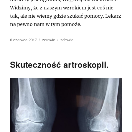
Widzimy, że z naszym wzrokiem jest coś nie
tak, ale nie wiemy gdzie szukać pomocy. Lekarz
na pewno nam w tym pomoże.
Data
Kategorie
Tagi
6 czerwca 2017
zdrowie
zdrowie
publikacji
Skuteczność artroskopii.