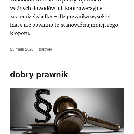
ważnych dowodów lub kontrowersyjne
zeznania świadka – dla prawnika wysokiej
klasy nie powinno to stanowić najmniejszego
kłopotu.
Data
Kategorie
23 maja 2020
zdrowie
publikacji
dobry prawnik