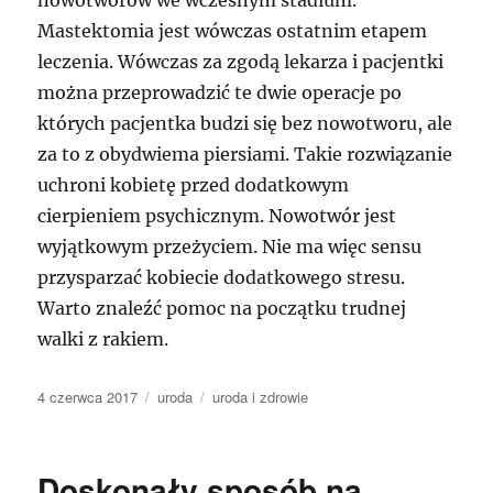
nowotworów we wczesnym stadium.
Mastektomia jest wówczas ostatnim etapem
leczenia. Wówczas za zgodą lekarza i pacjentki
można przeprowadzić te dwie operacje po
których pacjentka budzi się bez nowotworu, ale
za to z obydwiema piersiami. Takie rozwiązanie
uchroni kobietę przed dodatkowym
cierpieniem psychicznym. Nowotwór jest
wyjątkowym przeżyciem. Nie ma więc sensu
przysparzać kobiecie dodatkowego stresu.
Warto znaleźć pomoc na początku trudnej
walki z rakiem.
Data
Kategorie
Tagi
4 czerwca 2017
uroda
uroda i zdrowie
publikacji
Doskonały sposób na