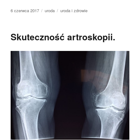
Data
Kategorie
Tagi
6 czerwca 2017
uroda
uroda i zdrowie
publikacji
Skuteczność artroskopii.