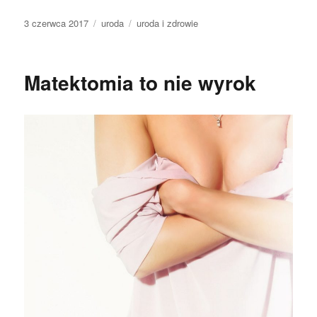
Data
Kategorie
Tagi
3 czerwca 2017
uroda
uroda i zdrowie
publikacji
Matektomia to nie wyrok