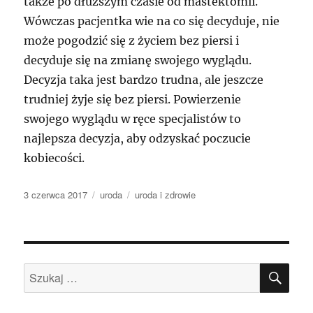
także po dłuższym czasie od mastektomii.
Wówczas pacjentka wie na co się decyduje, nie
może pogodzić się z życiem bez piersi i
decyduje się na zmianę swojego wyglądu.
Decyzja taka jest bardzo trudna, ale jeszcze
trudniej żyje się bez piersi. Powierzenie
swojego wyglądu w ręce specjalistów to
najlepsza decyzja, aby odzyskać poczucie
kobiecości.
Data
Kategorie
Tagi
3 czerwca 2017
uroda
uroda i zdrowie
publikacji
SZU
Szukaj: