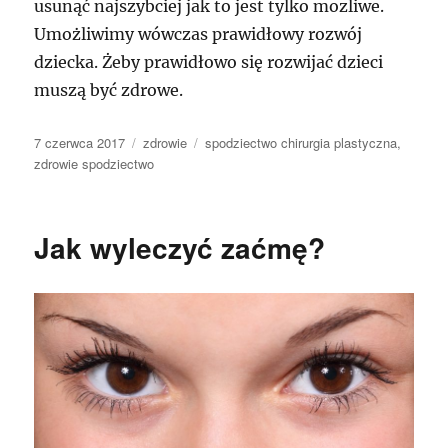
usunąć najszybciej jak to jest tylko mozliwe.
Umożliwimy wówczas prawidłowy rozwój
dziecka. Żeby prawidłowo się rozwijać dzieci
muszą być zdrowe.
Data
Kategorie
Tagi
7 czerwca 2017
zdrowie
spodziectwo chirurgia plastyczna
,
publikacji
zdrowie spodziectwo
Jak wyleczyć zaćmę?