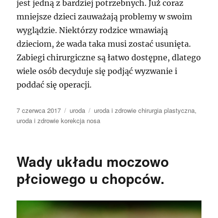
jest jedną z bardziej potrzebnych. Już coraz
mniejsze dzieci zauważają problemy w swoim
wyglądzie. Niektórzy rodzice wmawiają
dzieciom, że wada taka musi zostać usunięta.
Zabiegi chirurgiczne są łatwo dostępne, dlatego
wiele osób decyduje się podjąć wyzwanie i
poddać się operacji.
Data
Kategorie
Tagi
7 czerwca 2017
uroda
uroda i zdrowie chirurgia plastyczna
,
publikacji
uroda i zdrowie korekcja nosa
Wady układu moczowo
płciowego u chopców.