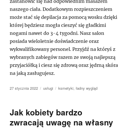
zastanowić się nad odpowiednim masażem
naszego ciała. Dodatkowym rozpieszczeniem
może stać się depilacja za pomocą wosku dzięki
której będziesz mogła cieszyć się gładkimi
nogami nawet do 3-4 tygodni. Nasz salon
posiada wieloletnie doświadczenie oraz
wykwalifikowany personel. Przyjdź na któryś z
wybranych zabiegów razem ze swoją najlepszą
przyjaciółką i ciesz się zdrową oraz jędrną skóra
na jaką zasługujesz.
Data
Kategorie
Tagi
27 stycznia 2022
usługi
ksmetyki
,
ładny wygląd
publikacji
Jak kobiety bardzo
zwracają uwagę na własny