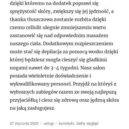
dzięki któremu na dodatek poprawi się
sprężystość skóry, zwiększy się jej jędrność, a
tkanka tłuszczowa zostanie rozbita dzięki
czemu cellulit ulegnie zmniejszeniu warto
zastanowić się nad odpowiednim masażem
naszego ciała. Dodatkowym rozpieszczeniem
może stać się depilacja za pomocą wosku dzięki
której będziesz mogła cieszyć się gładkimi
nogami nawet do 3-4 tygodni. Nasz salon
posiada wieloletnie doświadczenie i
wykwalifikowany personel. Przyjdź na któryś z
wybranych zabiegów razem ze swoją najlepszą
przyjaciółką i ciesz się zdrową oraz jędrną skóra
na jaką zasługujesz.
Data
Kategorie
Tagi
27 stycznia 2022
usługi
ksmetyki
,
ładny wygląd
publikacji