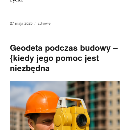
Data
Kategorie
27 maja 2025
zdrowie
publikacji
Geodeta podczas budowy –
{kiedy jego pomoc jest
niezbędna