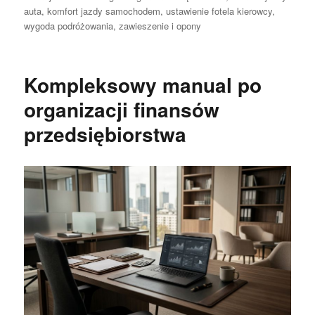
publikacji
auta
,
komfort jazdy samochodem
,
ustawienie fotela kierowcy
,
wygoda podróżowania
,
zawieszenie i opony
Kompleksowy manual po
organizacji finansów
przedsiębiorstwa