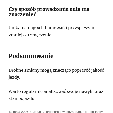
Czy sposób prowadzenia auta ma
znaczenie?
Unikanie nagłych hamowań i przyspieszeń
zmniejsza zmęczenie.
Podsumowanie
Drobne zmiany mogą znacząco poprawić jakość
jazdy.
Warto regularnie analizować swoje nawyki oraz
stan pojazdu.
Data
Kategorie
Tagi
12 maja 2026
usługi
ergonomia wnętrza auta
,
komfort jazdy