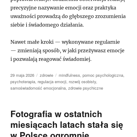
precyzyjne nazywanie emocji oraz praktyka
uważności prowadzą do głębszego zrozumienia
siebie i świadomego działania.
Nawet małe kroki — wykonywane regularnie
— zmieniają sposób, w jaki przeżywasz emocje
i pozwalają reagować świadomiej.
Data
Kategorie
Tagi
29 maja 2026
zdrowie
mindfulness
,
pomoc psychologiczna
,
publikacji
psychoterapia
,
regulacja emocji
,
rozwój osobisty
,
samoświadomość emocjonalna
,
zdrowie psychiczne
Fotografia w ostatnich
miesiącach latach stała się
w Polsce ogromnie