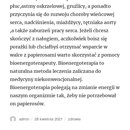
płuc,astmy oskrzelowej, gruźlicy, a ponadto
przyczynia się do rozwoju choroby wieńcowej
serca, nadciśnienia, miażdżycy, tętniaka aorty
,a także zaburzeń pracy serca. Jeżeli chcesz
skończyć z nałogiem, aczkolwiek boisz się
porażki lub chciałbyś otrzymać wsparcie w
walce z papierosami warto skorzystać z pomocy
bioenergoterapeuty. Bioenergoterapia to
naturalna metoda leczenia zaliczana do
medycyny niekonwencjonalnej.
Bioenergoterapia polegają na zmianie energii w
naszym organizmie tak, żeby nie potrzebował
on papierosów.
Autor
Data
Kategorie
admin
28 kwietnia 2021
zdrowie
publikacji