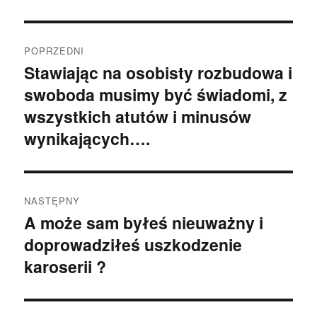
Nawigacja
POPRZEDNI
wpisu
Stawiając na osobisty rozbudowa i
Poprzedni
swoboda musimy być świadomi, z
wpis:
wszystkich atutów i minusów
wynikających….
NASTĘPNY
A może sam byłeś nieuważny i
Następny
doprowadziłeś uszkodzenie
wpis:
karoserii ?